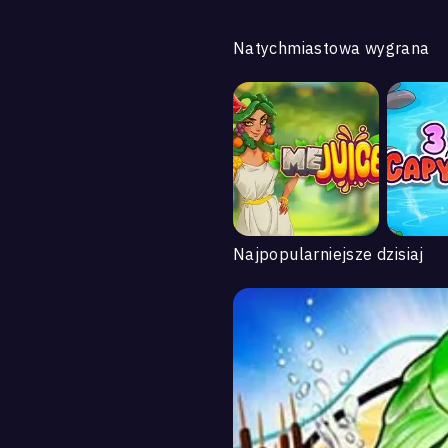
Natychmiastowa wygrana
Najpopularniejsze dzisiaj
Play now
Pl