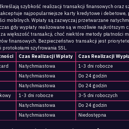
dkreślają szybkość realizacji transakcji finansowych oraz
 akceptuje najpopularniejsze karty kredytowe i debetowe,
ci mobilnych. Wpłaty są zazwyczaj przetwarzane natychm
zas gdy wypłaty realizowane są w możliwie najkrótszym cza
za większość transakcji, choć niektóre metody płatności m
ów finansowych. Bezpieczeństwo transakcji jest priorytet
 protokołami szyfrowania SSL.
tności
Czas Realizacji Wpłaty
Czas Realizacji Wypł
card
Natychmiastowa
1-3 dni robocze
Natychmiastowa
Do 24 godzin
Natychmiastowa
Do 24 godzin
nkowy
1-3 dni robocze
3-5 dni roboczych
Natychmiastowa
Do 24 godzin
Natychmiastowa
Niedostępna