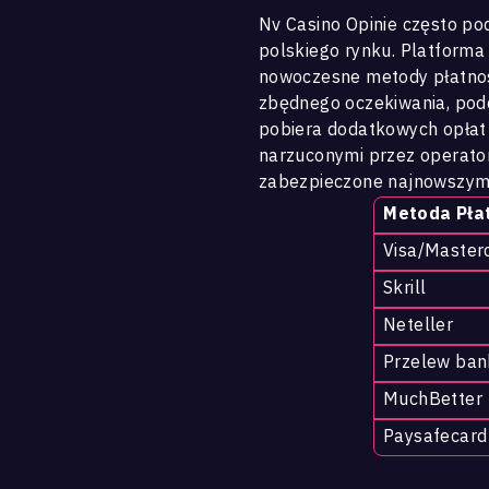
Nv Casino Opinie często po
polskiego rynku. Platforma
nowoczesne metody płatnoś
zbędnego oczekiwania, podc
pobiera dodatkowych opłat 
narzuconymi przez operator
zabezpieczone najnowszymi
Metoda Pła
Visa/Master
Skrill
Neteller
Przelew ba
MuchBetter
Paysafecard