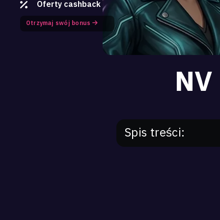
Oferty cashback
Otrzymaj swój bonus
NV 
Spis treści: