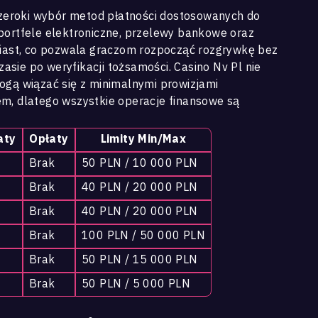
 szeroki wybór metod płatności dostosowanych do
 portfele elektroniczne, przelewy bankowe oraz
iast, co pozwala graczom rozpocząć rozgrywkę bez
sie po weryfikacji tożsamości. Casino Nv Pl nie
ogą wiązać się z minimalnymi prowizjami
em, dlatego wszystkie operacje finansowe są
aty
Opłaty
Limity Min/Max
Brak
50 PLN / 10 000 PLN
Brak
40 PLN / 20 000 PLN
Brak
40 PLN / 20 000 PLN
Brak
100 PLN / 50 000 PLN
Brak
50 PLN / 15 000 PLN
Brak
50 PLN / 5 000 PLN