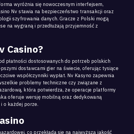
forma wyróżnia się nowoczesnym interfejsem,
sino Nv stawia na bezpieczeństwo transakcji oraz
logii szyfrowania danych. Gracze z Polski mogą
nse na wygraną i przedłużają przyjemność z
v Casino?
od płatności dostosowanych do potrzeb polskich
epszymi dostawcami gier na świecie, oferując tysiące
czciwe współczynniki wypłat. Nv Kasyno zapewnia
 wszelkie problemy techniczne czy związane z
 hazardową, która potwierdza, że operacje platformy
ska oferuje wersję mobilną oraz dedykowaną
i o każdej porze.
asino
azardowej, co przekłada się na najwyższą jakość