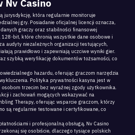
w Nv Casino
 jurysdykcję, która regularnie monitoruje
lnej gry. Posiadanie oficjalnej licencji oznacza,
 danych graczy oraz stabilności finansowej
128-bit, które chronią wszystkie dane osobowe i
 audyty niezależnych organizacji testujących,
ałają prawidłowo i zapewniają uczciwe wyniki gier.
raz szybką weryfikację dokumentów tożsamości, co
owiedzialnego hazardu, oferując graczom narzędzia
owykluczenia. Polityka prywatności kasyna jest w
e osobom trzecim bez wyraźnej zgody użytkownika.
akcji i zachowań mogących wskazywać na
mbling Therapy, oferując wsparcie graczom, którzy
 są regularnie testowane i certyfikowane, co
płatnościami i profesjonalną obsługą, Nv Casino
rzekonaj się osobiście, dlaczego tysiące polskich