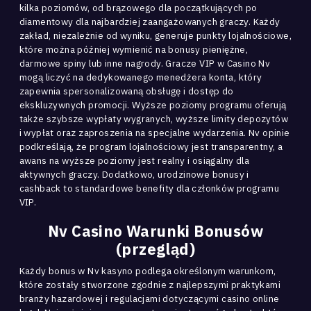
kilka poziomów, od brązowego dla początkujących po
diamentowy dla najbardziej zaangażowanych graczy. Każdy
zakład, niezależnie od wyniku, generuje punkty lojalnościowe,
które można później wymienić na bonusy pieniężne,
darmowe spiny lub inne nagrody. Gracze VIP w Casino Nv
mogą liczyć na dedykowanego menedżera konta, który
zapewnia spersonalizowaną obsługę i dostęp do
ekskluzywnych promocji. Wyższe poziomy programu oferują
także szybsze wypłaty wygranych, wyższe limity depozytów
i wypłat oraz zaproszenia na specjalne wydarzenia. Nv opinie
podkreślają, że program lojalnościowy jest transparentny, a
awans na wyższe poziomy jest realny i osiągalny dla
aktywnych graczy. Dodatkowo, urodzinowe bonusy i
cashback to standardowe benefity dla członków programu
VIP.
Nv Casino Warunki Bonusów
(przegląd)
Każdy bonus w Nv kasyno podlega określonym warunkom,
które zostały stworzone zgodnie z najlepszymi praktykami
branży hazardowej i regulacjami dotyczącymi casino online