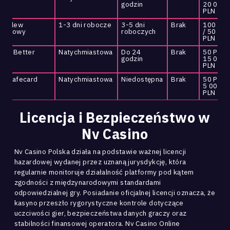
godzin
20 000
PLN
Przelew
1-3 dni robocze
3-5 dni
Brak
100 PL
bankowy
roboczych
/ 50 00
PLN
MuchBetter
Natychmiastowa
Do 24
Brak
50 PLN 
godzin
15 000
PLN
Paysafecard
Natychmiastowa
Niedostępna
Brak
50 PLN 
5 000
PLN
Licencja i Bezpieczeństwo w
Nv Casino
Nv Casino Polska działa na podstawie ważnej licencji
hazardowej wydanej przez uznaną jurysdykcję, która
regularnie monitoruje działalność platformy pod kątem
zgodności z międzynarodowymi standardami
odpowiedzialnej gry. Posiadanie oficjalnej licencji oznacza, że
kasyno przeszło rygorystyczne kontrole dotyczące
uczciwości gier, bezpieczeństwa danych graczy oraz
stabilności finansowej operatora. Nv Casino Online