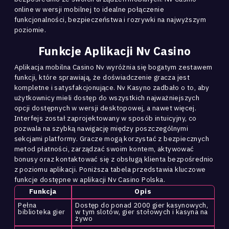
online w wersji mobilnej to idealne połączenie
funkcjonalności, bezpieczeństwa i rozrywki na najwyższym
poziomie.
Funkcje Aplikacji Nv Casino
Aplikacja mobilna Casino Nv wyróżnia się bogatym zestawem
funkcji, które sprawiają, że doświadczenie gracza jest
kompletne i satysfakcjonujące. Nv Kasyno zadbało o to, aby
użytkownicy mieli dostęp do wszystkich najważniejszych
opcji dostępnych w wersji desktopowej, a nawet więcej.
Interfejs został zaprojektowany w sposób intuicyjny, co
pozwala na szybką nawigację między poszczególnymi
sekcjami platformy. Gracze mogą korzystać z bezpiecznych
metod płatności, zarządzać swoim kontem, aktywować
bonusy oraz kontaktować się z obsługą klienta bezpośrednio
z poziomu aplikacji. Poniższa tabela przedstawia kluczowe
funkcje dostępne w aplikacji Nv Casino Polska.
Funkcja
Opis
Pełna
Dostęp do ponad 2000 gier kasynowych,
biblioteka gier
w tym slotów, gier stołowych i kasyna na
żywo