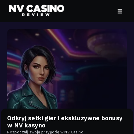
Odkryj setki gier i ekskluzywne bonusy
w NV kasyno
Rozpocznij swoją przygodę w NV Casino