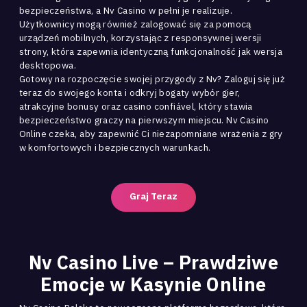
bezpieczeństwa, a Nv Casino w pełni je realizuje.
Użytkownicy mogą również zalogować się za pomocą
urządzeń mobilnych, korzystając z responsywnej wersji
strony, która zapewnia identyczną funkcjonalność jak wersja
desktopowa.
Gotowy na rozpoczęcie swojej przygody z Nv? Zaloguj się już
teraz do swojego konta i odkryj bogaty wybór gier,
atrakcyjne bonusy oraz casino confiável, który stawia
bezpieczeństwo graczy na pierwszym miejscu. Nv Casino
Online czeka, aby zapewnić Ci niezapomniane wrażenia z gry
w komfortowych i bezpiecznych warunkach.
Graj Teraz
Nv Casino Live – Prawdziwe
Emocje w Kasynie Online