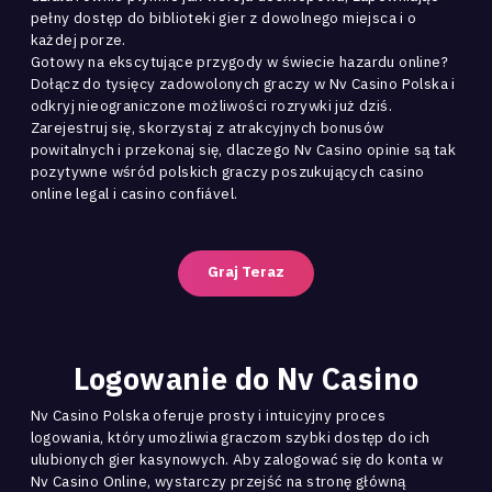
pełny dostęp do biblioteki gier z dowolnego miejsca i o
każdej porze.
Gotowy na ekscytujące przygody w świecie hazardu online?
Dołącz do tysięcy zadowolonych graczy w Nv Casino Polska i
odkryj nieograniczone możliwości rozrywki już dziś.
Zarejestruj się, skorzystaj z atrakcyjnych bonusów
powitalnych i przekonaj się, dlaczego Nv Casino opinie są tak
pozytywne wśród polskich graczy poszukujących casino
online legal i casino confiável.
Graj Teraz
Logowanie do Nv Casino
Nv Casino Polska oferuje prosty i intuicyjny proces
logowania, który umożliwia graczom szybki dostęp do ich
ulubionych gier kasynowych. Aby zalogować się do konta w
Nv Casino Online, wystarczy przejść na stronę główną