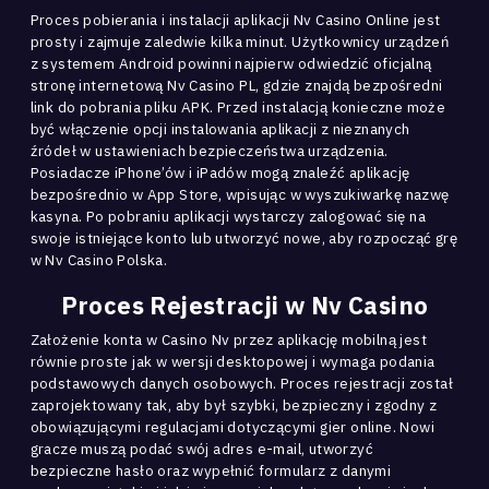
Proces pobierania i instalacji aplikacji Nv Casino Online jest
prosty i zajmuje zaledwie kilka minut. Użytkownicy urządzeń
z systemem Android powinni najpierw odwiedzić oficjalną
stronę internetową Nv Casino PL, gdzie znajdą bezpośredni
link do pobrania pliku APK. Przed instalacją konieczne może
być włączenie opcji instalowania aplikacji z nieznanych
źródeł w ustawieniach bezpieczeństwa urządzenia.
Posiadacze iPhone’ów i iPadów mogą znaleźć aplikację
bezpośrednio w App Store, wpisując w wyszukiwarkę nazwę
kasyna. Po pobraniu aplikacji wystarczy zalogować się na
swoje istniejące konto lub utworzyć nowe, aby rozpocząć grę
w Nv Casino Polska.
Proces Rejestracji w Nv Casino
Założenie konta w Casino Nv przez aplikację mobilną jest
równie proste jak w wersji desktopowej i wymaga podania
podstawowych danych osobowych. Proces rejestracji został
zaprojektowany tak, aby był szybki, bezpieczny i zgodny z
obowiązującymi regulacjami dotyczącymi gier online. Nowi
gracze muszą podać swój adres e-mail, utworzyć
bezpieczne hasło oraz wypełnić formularz z danymi