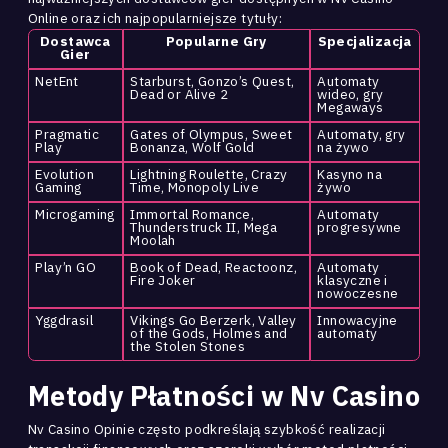
Online oraz ich najpopularniejsze tytuły:
Dostawca
Popularne Gry
Specjalizacja
Gier
NetEnt
Starburst, Gonzo’s Quest,
Automaty
Dead or Alive 2
wideo, gry
Megaways
Pragmatic
Gates of Olympus, Sweet
Automaty, gry
Play
Bonanza, Wolf Gold
na żywo
Evolution
Lightning Roulette, Crazy
Kasyno na
Gaming
Time, Monopoly Live
żywo
Microgaming
Immortal Romance,
Automaty
Thunderstruck II, Mega
progresywne
Moolah
Play’n GO
Book of Dead, Reactoonz,
Automaty
Fire Joker
klasyczne i
nowoczesne
Yggdrasil
Vikings Go Berzerk, Valley
Innowacyjne
of the Gods, Holmes and
automaty
the Stolen Stones
Metody Płatności w Nv Casino
Nv Casino Opinie często podkreślają szybkość realizacji