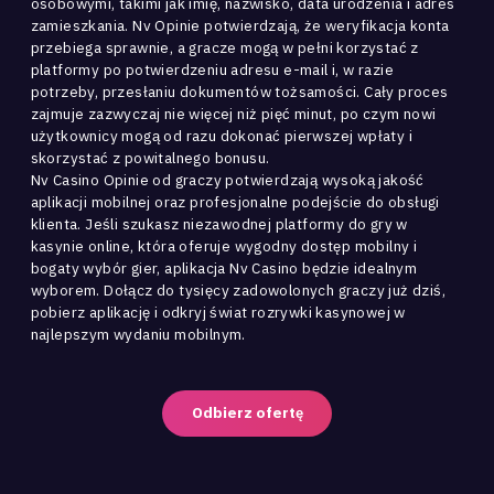
osobowymi, takimi jak imię, nazwisko, data urodzenia i adres
zamieszkania. Nv Opinie potwierdzają, że weryfikacja konta
przebiega sprawnie, a gracze mogą w pełni korzystać z
platformy po potwierdzeniu adresu e-mail i, w razie
potrzeby, przesłaniu dokumentów tożsamości. Cały proces
zajmuje zazwyczaj nie więcej niż pięć minut, po czym nowi
użytkownicy mogą od razu dokonać pierwszej wpłaty i
skorzystać z powitalnego bonusu.
Nv Casino Opinie od graczy potwierdzają wysoką jakość
aplikacji mobilnej oraz profesjonalne podejście do obsługi
klienta. Jeśli szukasz niezawodnej platformy do gry w
kasynie online, która oferuje wygodny dostęp mobilny i
bogaty wybór gier, aplikacja Nv Casino będzie idealnym
wyborem. Dołącz do tysięcy zadowolonych graczy już dziś,
pobierz aplikację i odkryj świat rozrywki kasynowej w
najlepszym wydaniu mobilnym.
Odbierz ofertę