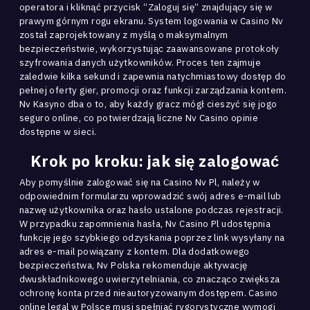
operatora i kliknąć przycisk “Zaloguj się” znajdujący się w
prawym górnym rogu ekranu. System logowania w Casino Nv
został zaprojektowany z myślą o maksymalnym
bezpieczeństwie, wykorzystując zaawansowane protokoły
szyfrowania danych użytkowników. Proces ten zajmuje
zaledwie kilka sekund i zapewnia natychmiastowy dostęp do
pełnej oferty gier, promocji oraz funkcji zarządzania kontem.
Nv Kasyno dba o to, aby każdy gracz mógł cieszyć się jogo
seguro online, co potwierdzają liczne Nv Casino opinie
dostępne w sieci.
Krok po kroku: jak się zalogować
Aby pomyślnie zalogować się na Casino Nv Pl, należy w
odpowiednim formularzu wprowadzić swój adres e-mail lub
nazwę użytkownika oraz hasło ustalone podczas rejestracji.
W przypadku zapomnienia hasła, Nv Casino Pl udostępnia
funkcję jego szybkiego odzyskania poprzez link wysyłany na
adres e-mail powiązany z kontem. Dla dodatkowego
bezpieczeństwa, Nv Polska rekomenduje aktywację
dwuskładnikowego uwierzytelniania, co znacząco zwiększa
ochronę konta przed nieautoryzowanym dostępem. Casino
online legal w Polsce musi spełniać rygorystyczne wymogi