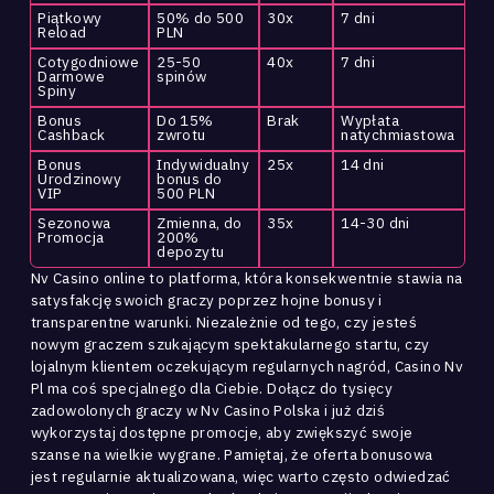
Piątkowy
50% do 500
30x
7 dni
Reload
PLN
Cotygodniowe
25-50
40x
7 dni
Darmowe
spinów
Spiny
Bonus
Do 15%
Brak
Wypłata
Cashback
zwrotu
natychmiastowa
Bonus
Indywidualny
25x
14 dni
Urodzinowy
bonus do
VIP
500 PLN
Sezonowa
Zmienna, do
35x
14-30 dni
Promocja
200%
depozytu
Nv Casino online to platforma, która konsekwentnie stawia na
satysfakcję swoich graczy poprzez hojne bonusy i
transparentne warunki. Niezależnie od tego, czy jesteś
nowym graczem szukającym spektakularnego startu, czy
lojalnym klientem oczekującym regularnych nagród, Casino Nv
Pl ma coś specjalnego dla Ciebie. Dołącz do tysięcy
zadowolonych graczy w Nv Casino Polska i już dziś
wykorzystaj dostępne promocje, aby zwiększyć swoje
szanse na wielkie wygrane. Pamiętaj, że oferta bonusowa
jest regularnie aktualizowana, więc warto często odwiedzać