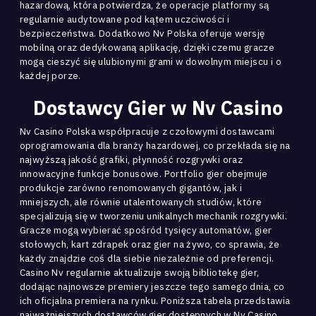
hazardową, która potwierdza, że operacje platformy są
regularnie audytowane pod kątem uczciwości i
bezpieczeństwa. Dodatkowo Nv Polska oferuje wersję
mobilną oraz dedykowaną aplikację, dzięki czemu gracze
mogą cieszyć się ulubionymi grami w dowolnym miejscu i o
każdej porze.
Dostawcy Gier w Nv Casino
Nv Casino Polska współpracuje z czołowymi dostawcami
oprogramowania dla branży hazardowej, co przekłada się na
najwyższą jakość grafiki, płynność rozgrywki oraz
innowacyjne funkcje bonusowe. Portfolio gier obejmuje
produkcje zarówno renomowanych gigantów, jak i
mniejszych, ale równie utalentowanych studiów, które
specjalizują się w tworzeniu unikalnych mechanik rozgrywki.
Gracze mogą wybierać spośród tysięcy automatów, gier
stołowych, kart zdrapek oraz gier na żywo, co sprawia, że
każdy znajdzie coś dla siebie niezależnie od preferencji.
Casino Nv regularnie aktualizuje swoją bibliotekę gier,
dodając najnowsze premiery jeszcze tego samego dnia, co
ich oficjalna premiera na rynku. Poniższa tabela przedstawia
najważniejszych dostawców gier dostępnych w Nv Casino