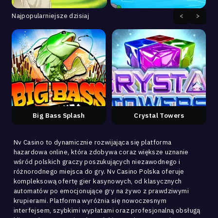
Najpopularniejsze dzisiaj
<
>
Play now
Play now
Big Bass Splash
Crystal Towers
Play now
Play now
Nv Casino to dynamicznie rozwijająca się platforma
hazardowa online, która zdobywa coraz większe uznanie
wśród polskich graczy poszukujących niezawodnego i
różnorodnego miejsca do gry. Nv Casino Polska oferuje
kompleksową ofertę gier kasynowych, od klasycznych
automatów po emocjonujące gry na żywo z prawdziwymi
krupierami. Platforma wyróżnia się nowoczesnym
interfejsem, szybkimi wypłatami oraz profesjonalną obsługą