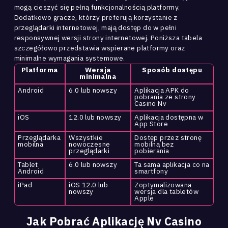
mogą cieszyć się pełną funkcjonalnością platformy.
Dodatkowo gracze, którzy preferują korzystanie z
przeglądarki internetowej, mają dostęp do w pełni
responsywnej wersji strony internetowej. Poniższa tabela
szczegółowo przedstawia wspierane platformy oraz
minimalne wymagania systemowe.
Platforma
Wersja
Sposób dostępu
minimalna
Android
6.0 lub nowszy
Aplikacja APK do
pobrania ze strony
Casino Nv
iOS
12.0 lub nowszy
Aplikacja dostępna w
App Store
Przeglądarka
Wszystkie
Dostęp przez stronę
mobilna
nowoczesne
mobilną bez
przeglądarki
pobierania
Tablet
6.0 lub nowszy
Ta sama aplikacja co na
Android
smartfony
iPad
iOS 12.0 lub
Zoptymalizowana
nowszy
wersja dla tabletów
Apple
Jak Pobrać Aplikację Nv Casino