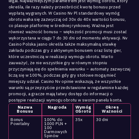
legal. Najważniejszym parametrem jest wymóg obrotu, który
określa, ile razy należy przeobrócić kwotę bonusu przed
wypłatą wygranych. W Casino Nv Pl standardowy wymóg
obrotu waha się zazwyczaj od 30x do 40x wartości bonusu,
co plasuje platformę w średniej rynkowej. Ważna jest
również ważność bonusu – większość promocji musi zostać
wykorzystana w ciągu 7 do 30 dni od momentu aktywacji. Nv
Casino Polska jasno określa także maksymalną stawkę
zakładu podczas gry z aktywnym bonusem oraz listę gier,
które uczestniczą w realizacji wymogu obrotu. Warto
zauważyć, że nie wszystkie gry w równym stopniu
przyczyniają się do spełnienia warunku – automaty zazwyczaj
liczą się w 100%, podczas gdy gry stołowe mogą mieć
mniejszy udział. Casino Nv opinie wskazują, że wszystkie
warunki są przejrzyście przedstawione w regulaminie każdej
promocji, a gracze mają łatwy dostęp do informacji o
postępie realizacji wymogu obrotu w swoim panelu konta.
Nazwa
Nagroda
Wymóg
Okres
Bonusu
Obrotu
Ważności
Bonus
100% do
35x
30 dni
Powitalny
1000 PLN +
100
Darmowych
Spinów