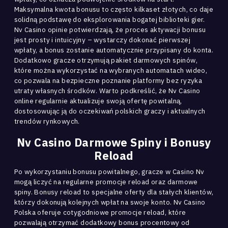
Maksymalna kwota bonusu to często kilkaset złotych, co daje
solidną podstawę do eksplorowania bogatej biblioteki gier.
Nv Casino opinie potwierdzają, że proces aktywacji bonusu
jest prosty i intuicyjny – wystarczy dokonać pierwszej
wpłaty, a bonus zostanie automatycznie przypisany do konta.
Dodatkowo gracze otrzymują pakiet darmowych spinów,
które można wykorzystać na wybranych automatach wideo,
co pozwala na bezpieczne poznanie platformy bez ryzyka
utraty własnych środków. Warto podkreślić, że Nv Casino
online regularnie aktualizuje swoją ofertę powitalną,
dostosowując ją do oczekiwań polskich graczy i aktualnych
trendów rynkowych.
Nv Casino Darmowe Spiny i Bonusy
Reload
Po wykorzystaniu bonusu powitalnego, gracze w Casino Nv
mogą liczyć na regularne promocje reload oraz darmowe
spiny. Bonusy reload to specjalne oferty dla stałych klientów,
którzy dokonują kolejnych wpłat na swoje konto. Nv Casino
Polska oferuje cotygodniowe promocje reload, które
pozwalają otrzymać dodatkowy bonus procentowy od