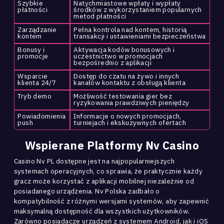
Szybkie
Natychmiastowe wpłaty i wypłaty
płatności
środków z wykorzystaniem popularnych
metod płatności
Zarządzanie
Pełna kontrola nad kontem, historią
kontem
transakcji i ustawieniami bezpieczeństwa
Bonusy i
Aktywacja kodów bonusowych i
promocje
uczestnictwo w promocjach
bezpośrednio z aplikacji
Wsparcie
Dostęp do czatu na żywo i innych
klienta 24/7
kanałów kontaktu z obsługą klienta
Tryb demo
Możliwość testowania gier bez
ryzykowania prawdziwych pieniędzy
Powiadomienia
Informacje o nowych promocjach,
push
turniejach i ekskuzywnych ofertach
Wspierane Platformy Nv Casino
Casino Nv PL dostępne jest na najpopularniejszych
systemach operacyjnych, co sprawia, że praktycznie każdy
gracz może korzystać z aplikacji mobilnej niezależnie od
posiadanego urządzenia. Nv Polska zadbało o
kompatybilność z różnymi wersjami systemów, aby zapewnić
maksymalną dostępność dla wszystkich użytkowników.
Zarówno posiadacze urządzeń z systemem Android, jak i iOS