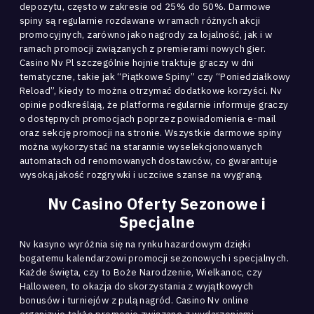
depozytu, często w zakresie od 25% do 50%. Darmowe
spiny są regularnie rozdawane w ramach różnych akcji
promocyjnych, zarówno jako nagrody za lojalność, jak i w
ramach promocji związanych z premierami nowych gier.
Casino Nv Pl szczególnie hojnie traktuje graczy w dni
tematyczne, takie jak “Piątkowe Spiny” czy “Poniedziałkowy
Reload”, kiedy to można otrzymać dodatkowe korzyści. Nv
opinie podkreślają, że platforma regularnie informuje graczy
o dostępnych promocjach poprzez powiadomienia e-mail
oraz sekcję promocji na stronie. Wszystkie darmowe spiny
można wykorzystać na starannie wyselekcjonowanych
automatach od renomowanych dostawców, co gwarantuje
wysoką jakość rozgrywki i uczciwe szanse na wygraną.
Nv Casino Oferty Sezonowe i
Specjalne
Nv kasyno wyróżnia się na rynku hazardowym dzięki
bogatemu kalendarzowi promocji sezonowych i specjalnych.
Każde święta, czy to Boże Narodzenie, Wielkanoc, czy
Halloween, to okazja do skorzystania z wyjątkowych
bonusów i turniejów z pulą nagród. Casino Nv online