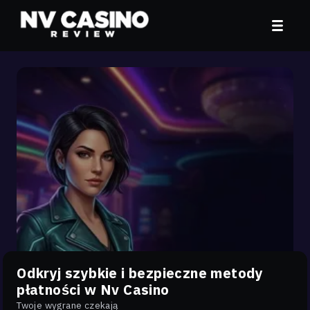
Odkryj szybkie i bezpieczne metody
płatności w Nv Casino
Twoje wygrane czekają