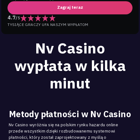
Zagraj teraz
4.7
/
5
TYSIĄCE GRACZY UFA NASZYM WYPŁATOM
Nv Casino
wypłata w kilka
minut
Metody płatności w Nv Casino
Nv Casino wyróżnia się na polskim rynku hazardu online
przede wszystkim dzięki rozbudowanemu systemowi
płatności, który został zaprojektowany z myślą o